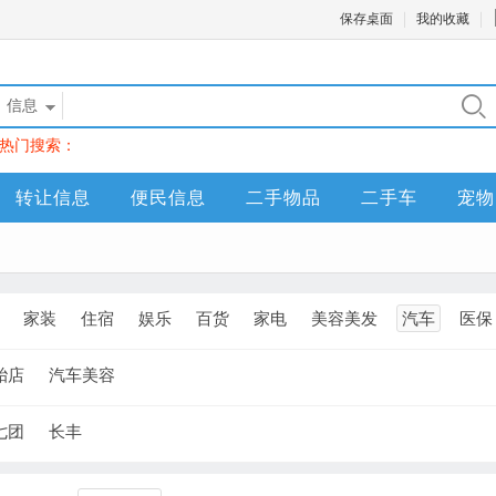
保存桌面
我的收藏
信息
热门搜索：
转让信息
便民信息
二手物品
二手车
宠物
家装
住宿
娱乐
百货
家电
美容美发
汽车
医保
胎店
汽车美容
七团
长丰