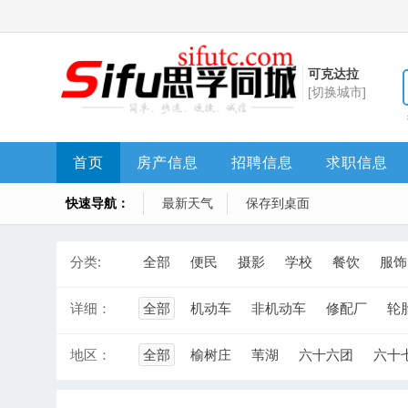
可克达拉
[切换城市]
首页
房产信息
招聘信息
求职信息
快速导航：
最新天气
保存到桌面
分类:
全部
便民
摄影
学校
餐饮
服饰
详细：
全部
机动车
非机动车
修配厂
轮
地区：
全部
榆树庄
苇湖
六十六团
六十